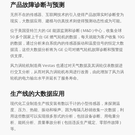
产品故障诊断与预测
无所不在的传感器、互联网技术的引入使得产品故障实时诊断变为
现实，大数据应用、建模与仿真技术则使得预测动态性成为可能。
位于美国亚特兰大的 GE 能源监测和诊断 ( M&D ) 中心，收集全球
50 多个国家上千台 GE 燃气轮机的数据，每天就能为客户收集 10G
的数据，通过分析来自系统内的传感器振动和温度信号的恒定大数
据流，这些大数据分析将为 GE 公司对燃气轮机故障诊断和预警提
供支撑。
风力涡轮机制造商 Vestas 也通过对天气数据及其涡轮仪表数据进
行交叉分析，从而对风力涡轮机布局进行改善，由此增加了风力涡
轮机的电力输出水平并延长了服务寿命。
生产线的大数据应用
现代化工业制造生产线安装有数以千计的小型传感器，来探测温
度、压力、热能、振动和噪声。因为每隔几秒就收集一次数据，利
用这些数据可以实现很多形式的分析，包括设备诊断、用电量分
析、能耗分析、质量事故分析 ( 包括违反生产规定、零部件故障 )
等。