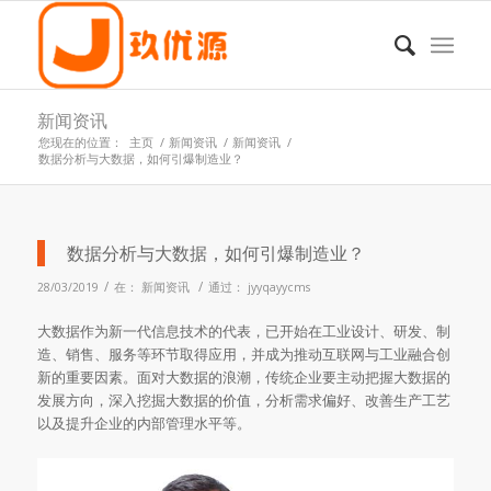
新闻资讯
您现在的位置：
主页
/
新闻资讯
/
新闻资讯
/
数据分析与大数据，如何引爆制造业？
数据分析与大数据，如何引爆制造业？
/
/
28/03/2019
在：
新闻资讯
通过：
jyyqayycms
大数据作为新一代信息技术的代表，已开始在工业设计、研发、制
造、销售、服务等环节取得应用，并成为推动互联网与工业融合创
新的重要因素。面对大数据的浪潮，传统企业要主动把握大数据的
发展方向，深入挖掘大数据的价值，分析需求偏好、改善生产工艺
以及提升企业的内部管理水平等。