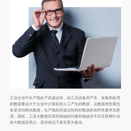
工业企业中生产线处于高速运转，由工业设备所产生、采集和处理
的数据量远大于企业中计算机和人工产生的数据，从数据类型看也
多是非结构化数据，生产线的高速运转则对数据的实时性要求也更
高。因此，工业大数据应用所面临的问题和挑战并不比互联网行业
的大数据应用少，某些情况下甚至更为复杂。