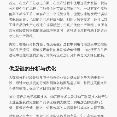
首先，在生产工艺改进方面，在生产过程中使用这些大数据，就能
分析整个生产流程，了解每个环节是如何执行的。一旦有某个流程
偏离了标准工艺，就会产生一个报警信号，能更快速地发现错误或
者瓶颈所在，也就能更容易解决问题。利用大数据技术，还可以对
工业产品的生产过程建立虚拟模型，仿真并优化生产流程，当所有
流程和绩效数据都能在系统中重建时，这种透明度将有助于制造商
改进其生产流程。
再如，在能耗分析方面，在设备生产过程中利用传感器集中监控所
有的生产流程，能够发现能耗的异常或峰值情形，由此便可在生产
过程中优化能源的消耗，对所有流程进行分析将会大大降低能耗。
供应链的分析与优化
大数据分析已经是很多电子商务企业提升供应链竞争力的重要手
段。通过大数据提前分析和预测各地商品需求量，从而提高配送和
仓储的效能，保证了次日货到的客户体验。
RFID 等产品电子标识技术、物联网技术以及移动互联网技术能帮助
工业企业获得完整的产品供应链的大数据，利用这些数据进行分
析，将带来仓储、配送、销售效率的大幅提升和成本的大幅下降。
以海尔公司为例，海尔公司供应链体系很完善，它以市场链为纽