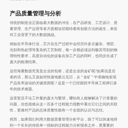
产品质量管理与分析
传统的制造业正面临着大数据的冲击，在产品研发、工艺设计、质
量管理、生产运营等各方面都迫切期待着有创新方法的诞生，来应
对工业背景下的大数据挑战。
例如在半导体行业，芯片在生产过程中会经历许多次掺杂、增层、
光刻和热处理等复杂的工艺制程，每一步都必须达到极其苛刻的物
理特性要求，高度自动化的设备在加工产品的同时，也同步生成了
庞大的检测结果。
这些海量数据究竟是企业的包袱，还是企业的金矿呢?如果说是后
者的话，那么又该如何快速地拨云见日，从 ” 金矿 ” 中准确地发现
产品良率波动的关键原因呢 ? 这是一个已经困扰半导体工程师们多
年的技术难题。
这里暂且不论工作量的庞大与繁琐，哪怕有人能够解决了计算量的
问题，但也很难从这一百多个过程能力指数中看出它们之间的关联
性，更难对产品的总体质量性能有一个全面的认识与总结。
然而，如果我们利用大数据质量管理分析平台，除了可以快速地得
到一个长长的传统单一指标的过程能力分析报表之外，更重要的