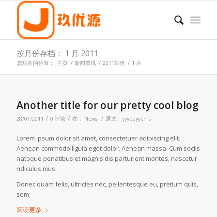
按月份存档： 1 月 2011
您现在的位置：
主页
/
新闻资讯
/
2011轴值
/
1 月
Another title for our pretty cool blog
/
/
/
28/01/2011
0 评论
在：
News
通过：
jyyqayycms
Lorem ipsum dolor sit amet, consectetuer adipiscing elit.
Aenean commodo ligula eget dolor. Aenean massa. Cum sociis
natoque penatibus et magnis dis parturient montes, nascetur
ridiculus mus.
Donec quam felis, ultricies nec, pellentesque eu, pretium quis,
sem.
阅读更多