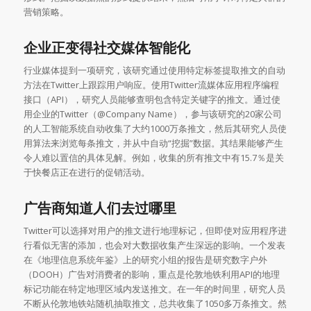
营销策略。
企业正变得社交媒体智能化
行业媒体提到一项研究，该研究通过使用特定标签提取推文的自动
方法在Twitter上跟踪用户响应。使用Twitter流媒体应用程序编程
接口（API），研究人员能够查明包含特定关键字的推文。通过使
用企业的Twitter（@Company Name），参与该研究的20家公司
的人工智能系统自动收集了大约1000万条推文，然后其研究人员使
用算法来浏览每条推文，并从中自动“挖掘”数据。其结果能够产生
令人难以置信的具体见解。例如，收集的所有推文中有15.7％是关
于快餐店正在进行的促销活动。
广告商知道人们去过哪里
Twitter可以选择对用户的推文进行地理标记，但即使对应用程序进
行看似无害的添加，也会对大数据收集产生深远的影响。一个发表
在《地理信息系统年鉴》上的研究小组的报告是研究数字户外
（DOOH）广告对消费者的影响，重点是伦敦地铁利用API的地理
标记功能在特定地理区域内发送推文。在一年的时间里，研究人员
不断从伦敦地铁站随机抽取推文，总共收集了1050多万条推文。然