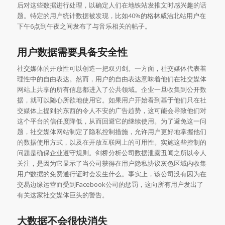
后对这些数据进行处理，以确定人们在地铁站发推文时感兴趣的话
题。特定的用户统计数据被发现，比如40%的格林威治北站用户在
下午6点到午夜之间发布了与音乐相关的帖子。
用户数据需要具备安全性
社交媒体的开放性可以创造一把双刃剑。一方面，社交媒体代表着
理性中的自由表达。然而，用户的自由表达意味着他们在社交媒体
网站上共享的所有信息都进入了公共领域。企业一旦收集到公开数
据，就可以随心所欲地使用它。如果用户开始看到基于他们只在社
交媒体上提到的东西的令人不安的广告趋势，这可能会导致他们对
这个平台的信任度降低，从而回避它的继续使用。为了避免这一问
题，社交媒体网站制定了隐私控制措施，允许用户更好地掌握他们
的数据使用方式，以及在开放互联网上的可用性。实施这些控制的
问题是确保企业遵守规则。剑桥分析公司数据泄露丑闻之所以令人
关注，是因为它显示了当公司获得在用户隐私协议灰色区域内收集
用户数据的免费通行证时会发生什么。事实上，该公司没有因为在
交易边缘运营而受到Facebook公司的惩罚，这向所有用户发出了
有关这家社交媒体巨头的警告。
大数据不会很快消失